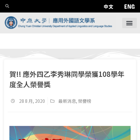
ENG
中文
賀!! 應外四乙李秀琳同學榮獲108學年
度全人榮譽獎
28 8 月, 2020
最新消息
,
榮譽榜