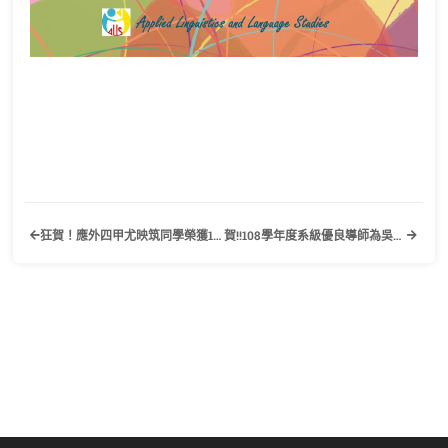
狂賀！應外四甲尤映筑同學榮獲109年全國大專優秀青年
賀!!108學年度系級優良導師為吳碩禹老師