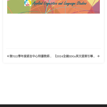
賀!!112學年度語言中心特優教師為宋正邦老師
【2024全國SDGs英文提案引導式寫作競賽】歡迎有興趣的同學踴躍報名參加！