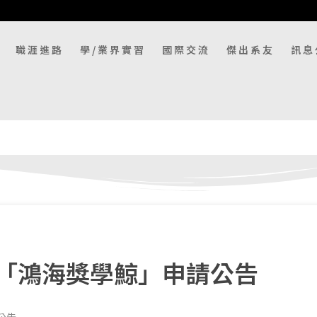
職涯進路
學/業界實習
國際交流
傑出系友
訊息
「鴻海獎學鯨」申請公告