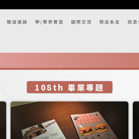
職涯進路
學/業界實習
國際交流
傑出系友
訊息
108th 畢業專題