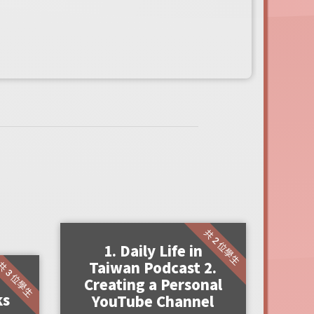
共 2 位學生
1. Daily Life in
Taiwan Podcast 2.
共 3 位學生
Creating a Personal
ks
YouTube Channel