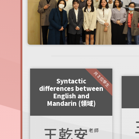
共 2 位學生
Syntactic
differences between
English and
Mandarin (領域)
王乾安
老師