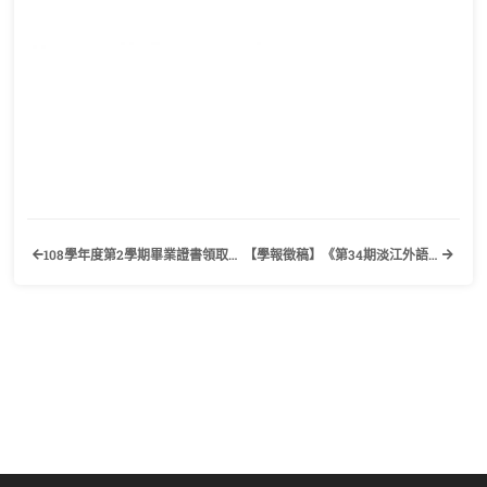
108學年度第2學期畢業證書領取流程公告
【學報徵稿】《第34期淡江外語論叢》淡江大學外語學院