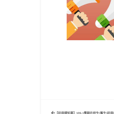
【註冊通知單】109-1學期在校生(舊生)註