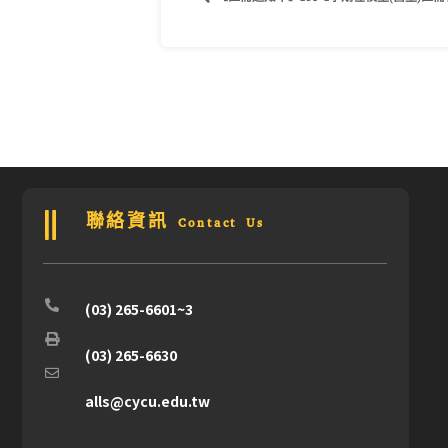
聯絡資訊 Contact Us
(03) 265-6601~3
(03) 265-6630
alls@cycu.edu.tw