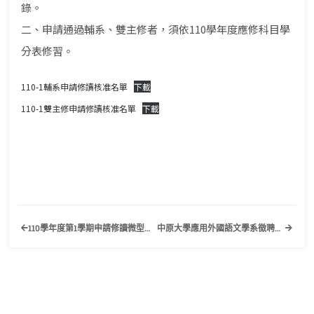
錄。
二、申請通過輔系、雙主修者，須依110學年度應修科目學
分表修習。
110-1輔系申請修讀核准名單
下載
110-1雙主修申請修讀核准名單
下載
110學年度第1學期申請修讀微型學程通過名單公告
中原大學應用外國語文學系徵聘講師(英語為母語人士)或助理教授(以上)1名