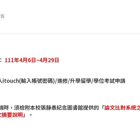
公告
：
111年4月6日~4月29日
itouch(輸入帳號密碼)/進修/升學留學/學位考試申請
請時，須檢附本校張靜愚紀念圖書館提供的「
論文比對系統
文摘要說明
」。