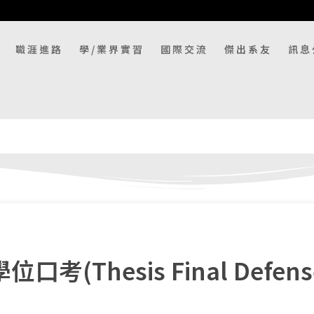
職涯進路
學/業界實習
國際交流
傑出系友
訊息
位口考(Thesis Final Def