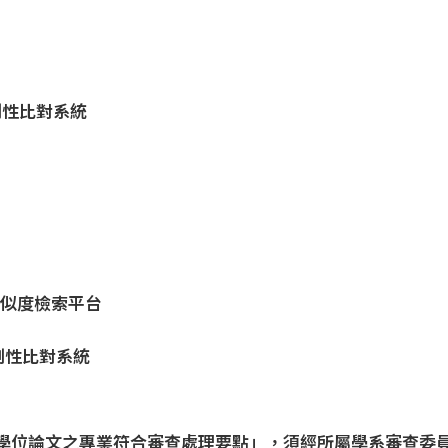
原創性比對系統
)
獻相似度檢索平台
創性比對系統
學位論文之專業符合審查處理要點」，須經所屬學系審查委