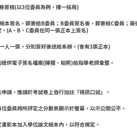
卷簽核(以3位委員為例，擇一採用)
於紙本簽名，郵寄給B委員；B委員簽名後，郵寄給C委員；最
。(A、B、C委員在同一張正本上簽名)
一人一張，分別簽好後送給系辦。(會有3張正本)
提供電子簽名檔案(掃描、拍照)給指導老師彙整。
先申請，惟請於考試卷上自行加註「視訊口試」。
每位委員將所評定之分數表顯示於螢幕，以示公開公平。
定書影本加入學位論文紙本內，以符合規定。