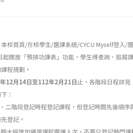
公告
校首頁/在校學生/選課系統/CYCU Myself登入
月7日起開放「預排功課表」功能，學生得查詢、追蹤
的課程規劃。
1年12月14日至112年2月21日
止，各階段日程詳見
如下：
一、二階段登記時程登記課程，但登記時間先後順序
搶先登記。
第2學期大幅增加通識課程選課人次，不要只登記熱門