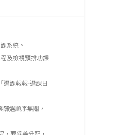
/選課系統。
課程及檢視預排功課
「選課報報-選課日
與篩選順序無關，
課程，要妥善分配，