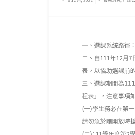
6 12 月, 2022
最新消息
,
行政
一、選課系統路徑：本
二、自111年12
表，以協助選課前
三、選課期間為
11
程表」，注意事項
(一)學生務必在第
請勿急於剛開放時
(二)111學年度