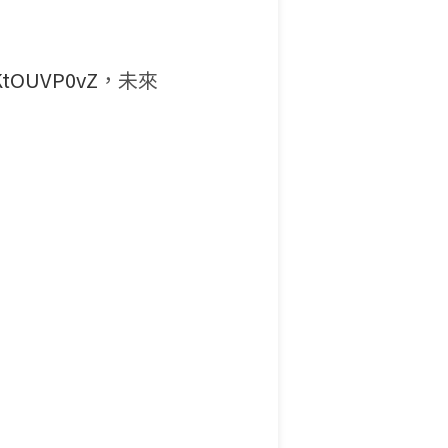
FKtOUVP0vZ
，未來