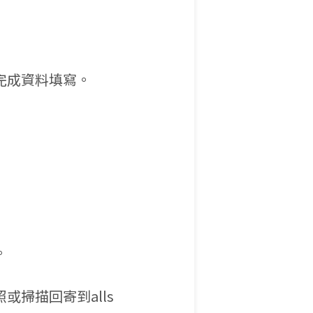
：
區完成資料填寫。
。
或掃描回寄到alls