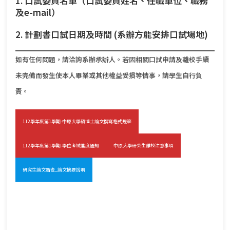
1.
口試委員名單（口試委員姓名、任職單位、職務
及e-mail）
2.
計劃書口試日期及時間 (系辦方能安排口試場地)
如有任何問題，請洽詢系辦承辦人。若因相關口試申請及離校手續
未完備而發生使本人畢業或其他權益受損等情事，請學生自行負
責。
112學年度第1學期-中原大學碩博士論文撰寫格式規範
112學年度第1學期-學位考試進度通知
中原大學研究生離校注意事項
研究生論文審查_論文摘要說明