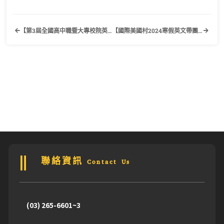
【第3屆全國高中職暨大專校院英語繪本創意教學競賽】歡迎有興趣的同學踴躍報名參加！
【國際美國村2024寒假英文帶團助教應聘中】歡迎有興趣的同學踴躍報名參加！
聯絡資訊 Contact Us
(03) 265-6601~3