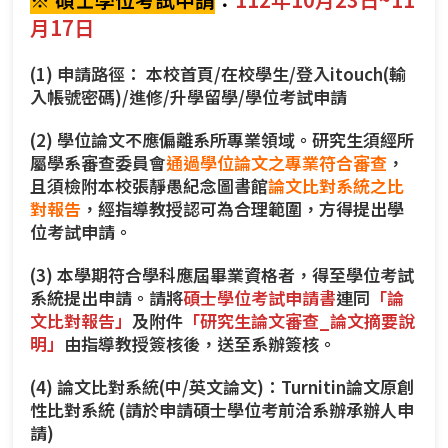
月17日
(1) 申請路徑：
本校首頁/在校學生/登入itouch(輸
入帳號密碼)
/進修/升學留學/學位考試申請
(2) 學位論文不應偏離系所專業領域。研究生須經所
屬學系審查委員會
通過學位論文之專業符合審查
，
且須檢附本校張靜愚紀念圖書館
論文比對系統之比
對報告
，經指導教授認可為合理範圍，方得提出學
位考試申請。
(3) 本學期符合學科應屆畢業資格者，得至學位考試
系統提出申請。請將
碩士學位考試申請書
連同
「論
文比對報告」
及附件
「研究生論文審查_論文摘要說
明」
由指導教授簽核後，送至系辦簽核。
(4) 論文比對系統(中/英文論文)：Turnitin論文原創
性比對系統 (請於申請碩士學位考前洽系辦承辦人申
請)