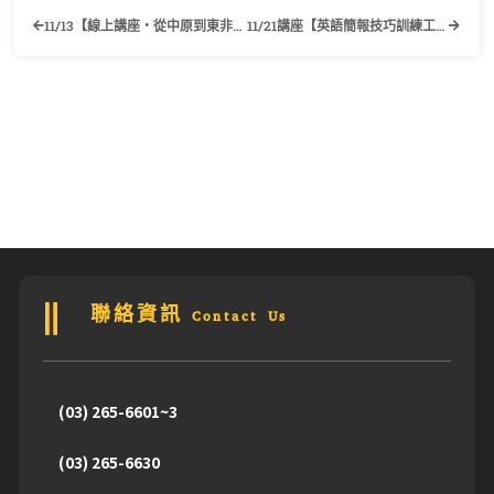
11/13【線上講座‧從中原到東非芒果樹下－深入村落的人道援助者】歡迎有興趣的同學踴躍報名參加！
11/21講座【英語簡報技巧訓練工作坊】歡迎有興趣的同學踴躍報名參加！
聯絡資訊 Contact Us
(03) 265-6601~3
(03) 265-6630