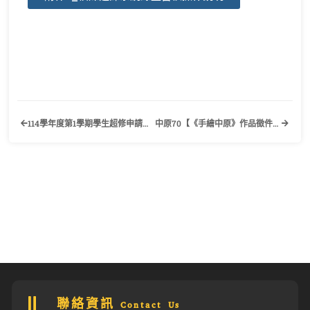
114學年度第1學期學生超修申請作業事宜公告
中原70【《手繪中原》作品徵件開跑】歡迎有興趣的同學踴躍參加！
聯絡資訊 Contact Us