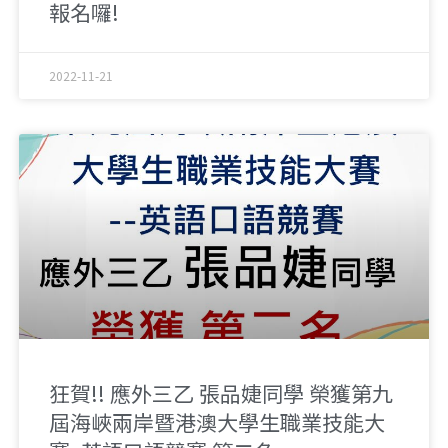
報名囉!
2022-11-21
狂賀!! 應外三乙 張品婕同學 榮獲第九
屆海峽兩岸暨港澳大學生職業技能大