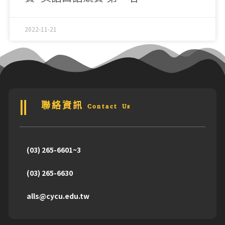
2022-11-21
聯絡資訊 Contact Us
(03) 265-6601~3
(03) 265-6630
alls@cycu.edu.tw