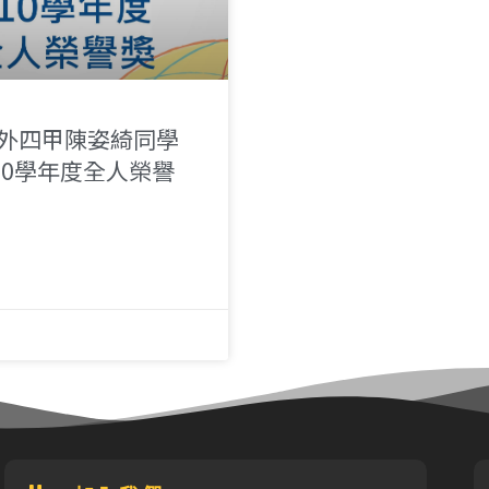
 應外四甲陳姿綺同學
10學年度全人榮譽