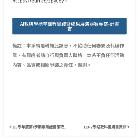
https://reurl.cc/zpy0ey
。
AI教與學標竿課程實踐暨成果展演競賽專案-計畫
書
備註：本系純屬轉知此訊息，不協助任何聯繫及代辦作
業，有興趣者請自行與負責人聯絡。本系不負任何活動
內容、品質或相關爭議之責任，謝謝。
113學年度第1學期畢業證書領取及數位學位證書核發作業公告
113-2學期教科書購書資訊