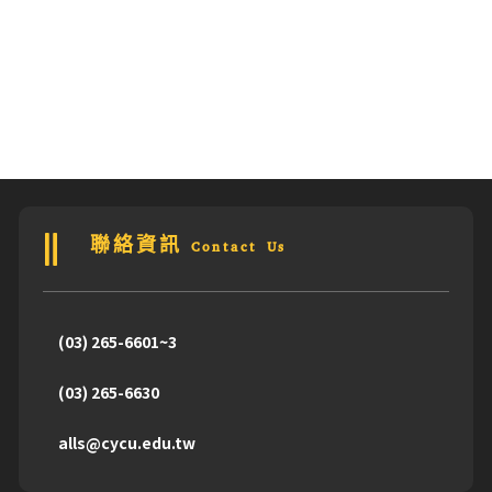
聯絡資訊 Contact Us
(03) 265-6601~3
(03) 265-6630
alls@cycu.edu.tw