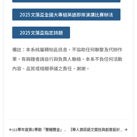
2025文藻盃全國大專組英語即席演講比賽辦法
2025文藻盃指定詩題
備註：本系純屬轉知此訊息，不協助任何聯繫及代辦作
業，有興趣者請自行與負責人聯絡。本系不負任何活動
內容、品質或相關爭議之責任，謝謝。
113學年度第2學期「雙輔雙金」獎勵申請公告
【華人資訊語文競技與創意設計大賞─2025第六屆桃園市專業英文詞彙與聽寫能力大賽(桃園市菁英盃)】歡迎有興趣的同學踴躍報名參加！