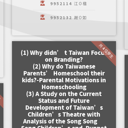
9952114
江O楹
9952132
謝O如
共 4 位學生
(1) Why didn’ t Taiwan Focus
on Branding?
(2) Why do Taiwanese
Parents’ Homeschool their
kids?-Parental Motivations in
Homeschooling
生
(3) A Study on the Current
Status and Future
Development of Taiwan’s
Children’s Theatre with
Analysis of the Song Song
Song Children’s and Puppet