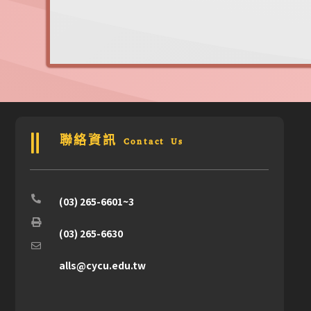
聯絡資訊 Contact Us
(03) 265-6601~3
(03) 265-6630
alls@cycu.edu.tw