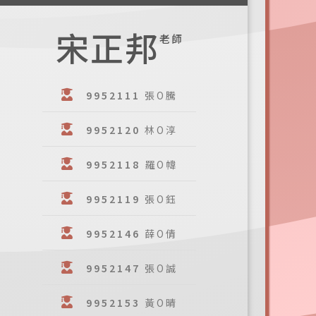
宋正邦
老師
9952111
張O騰
9952120
林O淳
9952118
羅O幃
9952119
張O鈺
9952146
薛O倩
9952147
張O誠
9952153
黃O晴