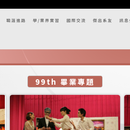
職涯進路
學/業界實習
國際交流
傑出系友
訊息
99th 畢業專題