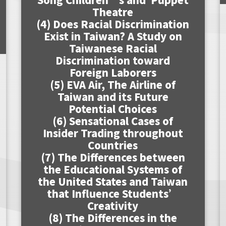
Theatre
(4) Does Racial Discrimination
Exist in Taiwan? A Study on
Taiwanese Racial
Discrimination toward
Foreign Laborers
(5) EVA Air, The Airline of
Taiwan and its Future
Potential Choices
(6) Sensational Cases of
Insider Trading throughout
Countries
(7) The Differences between
the Educational Systems of
the United States and Taiwan
that Influence Students’
Creativity
(8) The Differences in the