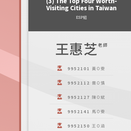
(3) The Top Four Worth-
Visiting Cities in Taiwan
ESP組
王惠芝
老師
9952101
黃O雯
9952112
曾O慎
9952127
陳O斌
9952141
馬O雯
9952150
王O涵