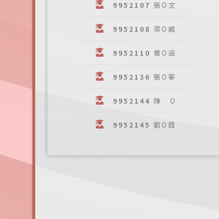
9952107
張O文
9952108
梁O威
9952110
曾O涵
9952136
張O寧
9952144
陳 O
9952145
劉O銓