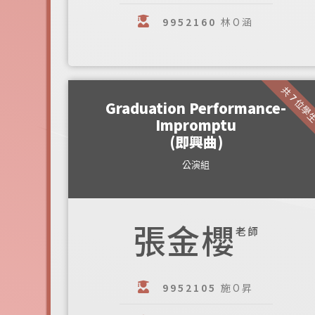
9952160
林O涵
共 7 位學
Graduation Performance-
Impromptu
(即興曲)
公演組
張金櫻
老師
9952105
施O昇