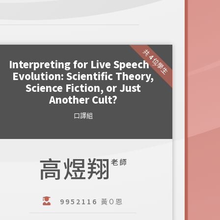
共 4 位學生
Interpreting for Live Speech –
Evolution: Scientific Theory,
Science Fiction, or Just
Another Cult?
口譯組
高煜翔
老師
9952116
黃O恩