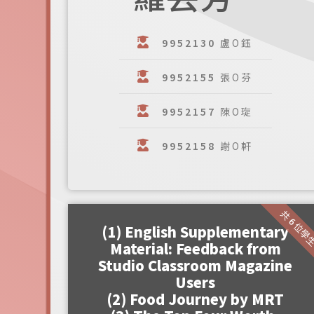
9952130
盧O鈺
9952155
張O芬
9952157
陳O琁
9952158
謝O軒
共 6 位學
(1) English Supplementary
Material: Feedback from
Studio Classroom Magazine
Users
(2) Food Journey by MRT