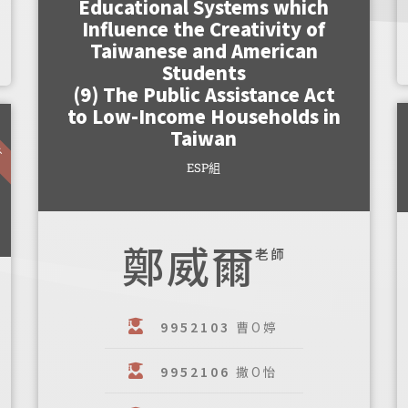
Educational Systems which
Influence the Creativity of
Taiwanese and American
Students
(9) The Public Assistance Act
to Low-Income Households in
生
Taiwan
ESP組
鄭威爾
老師
9952103
曹O婷
9952106
撒O怡