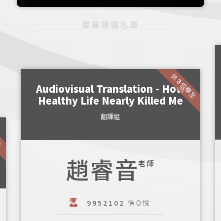
畢業專題名單
共 3 位學生
Audiovisual Translation - How
Healthy Life Nearly Killed Me
翻譯組
生
趙睿音
老師
9952102
徐O悅