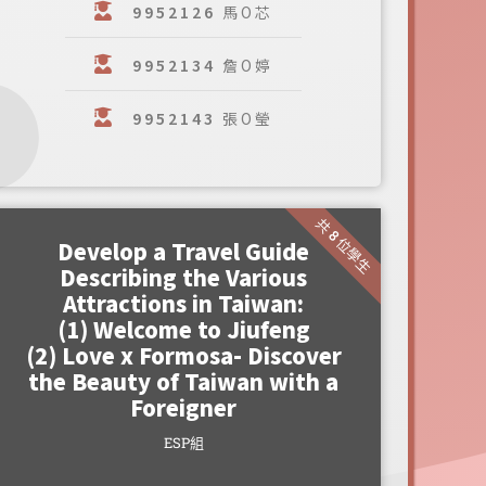
9952126
馬O芯
9952134
詹O婷
9952143
張O瑩
共 8 位學生
Develop a Travel Guide
Describing the Various
Attractions in Taiwan:
(1) Welcome to Jiufeng
(2) Love x Formosa- Discover
the Beauty of Taiwan with a
Foreigner
ESP組