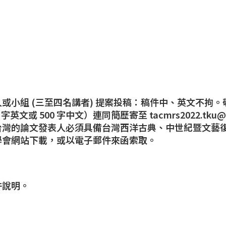
小組 (三至四名講者) 提案投稿：稿件中、英文不拘。敬請於 2
英文或 500 字中文）連同簡歷寄至 tacmrs2022.tku@g
台灣的論文發表人必須具備台灣西洋古典、中世紀暨文藝
學會網站下載，或以電子郵件來函索取。
件說明。