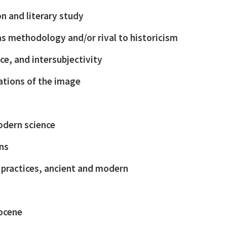
n and literary study
 methodology and/or rival to historicism
ace, and intersubjectivity
ations of the image
odern science
ns
l practices, ancient and modern
ocene