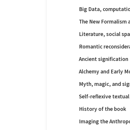
Big Data, computatio
The New Formalism as
Literature, social sp
Romantic reconsider
Ancient signification
Alchemy and Early M
Myth, magic, and sig
Self-reflexive textua
History of the book
Imaging the Anthrop