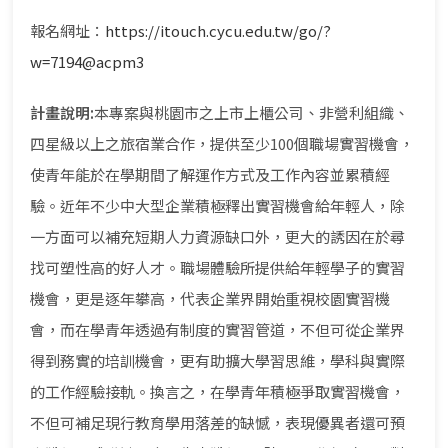
報名網址：
https://itouch.cycu.edu.tw/go/?
w=7194@acpm3
計畫說明
:
本專案與桃園市之上市上櫃公司、非營利組織、
四星級以上之旅宿業合作，提供至少100個職場實習機會，
使青年能於在學期間了解運作方式及工作內容並累積經
驗。近年不少中大型企業積極釋出實習機會給年輕人，除
一方面可以補充短期人力資源缺口外，更大的誘因在於尋
找可塑性高的好人才。職場體驗所提供給年輕學子的實習
機會，更是逐年攀高，代表企業界開始重視校園實習機
會，而在學青年透過有制度的實習管道，不但可從企業界
得到務實的培訓機會，更有助擴大學習思維，學科與實際
的工作經驗接軌。換言之，在學青年積極爭取實習機會，
不但可補足現行教育學用落差的缺憾，表現優異者還可預