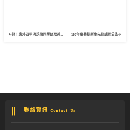
賀！應外四甲洪苡榕同學錄取英國赫瑞瓦特大學 口筆譯研究所&英國伯明罕大學 中英口筆譯研究所
110年度暑期新生先修課程公告
聯絡資訊 Contact Us