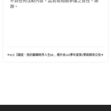
不負任何活動內容、品質或相關爭議之責任，謝
謝。
6/2【講座‧我的翻轉跨界人生My Slash Career, My Flipped Life】歡迎有興趣的同學踴躍報名參加！
應外系110學年度第1學期課表公告