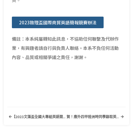
頁。
2023致理盃國際商貿英語簡報競賽辦法
備註：本系純屬轉知此訊息，不協助任何聯繫及代辦作
業，有興趣者請自行與負責人聯絡。本系不負任何活動
內容、品質或相關爭議之責任，謝謝。
【2023文藻盃全國大專組英語競賽】歡迎有興趣的同學踴躍報名參加！
賀！應外四甲陸洲時同學錄取英國新堡大學口筆譯研究所