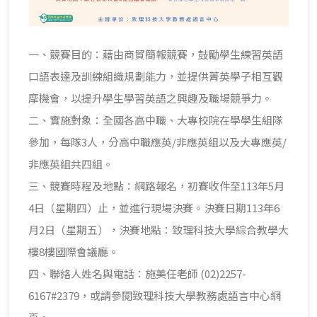
一、競賽目的：藉由商貿簡報競賽，鼓勵學生練習英語
口語表達及訓練組織規劃能力，並提供菁英學子相互觀
摩機會，以提升學生學習英語之興趣及職場競爭力。
二、實施對象：全國各高中職、大專校院在學學生組隊
參加，每隊3人，分高中職應英/非應英組以及大專應英/
非應英組共四組。
三、競賽時程及地點：網路報名，初賽收件至113年5月
4日（星期四）止，並進行現場決賽。決賽日期113年6
月2日（星期五），決賽地點：致理科技大學綜合教學大
樓8樓國際會議廳。
四、聯絡人姓名與電話：施美任老師 (02)2257-
6167#2379，或請參閱致理科技大學教務處語言中心網