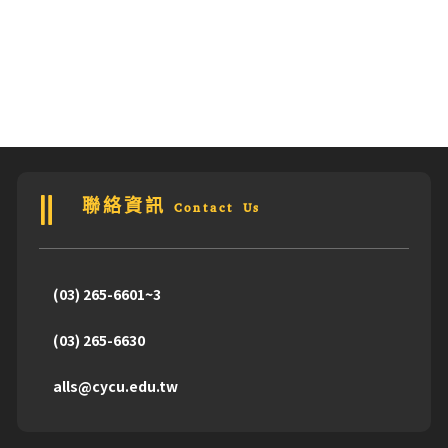
聯絡資訊 Contact Us
(03) 265-6601~3
(03) 265-6630
alls@cycu.edu.tw