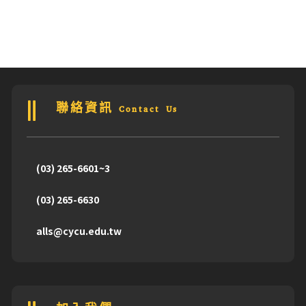
聯絡資訊 Contact Us
(03) 265-6601~3
(03) 265-6630
alls@cycu.edu.tw