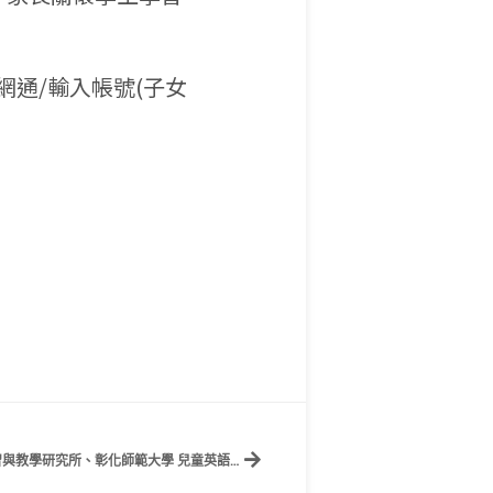
網通/輸入帳號(子女
賀！應外四乙簡廷暘同學錄取中央大學 學習與教學研究所、彰化師範大學 兒童英語研究所、台北教育大學 兒童英語教育學系碩士班、中原大學 應用外國語文學系碩士班