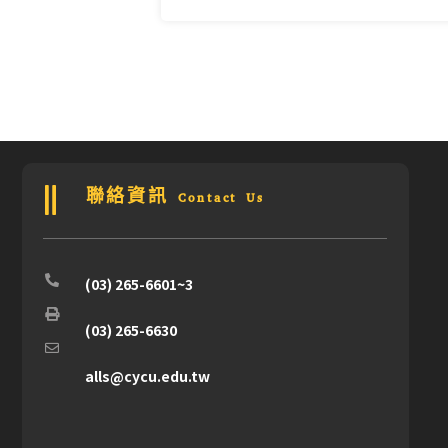
聯絡資訊 Contact Us
(03) 265-6601~3
(03) 265-6630
alls@cycu.edu.tw