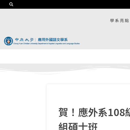
學系亮點
賀！應外系10
組碩士班