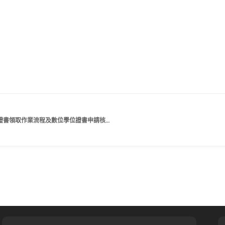
113學年度第1學期大學部延肄生學期間畢業證書領取作業流程及數位學位證書申請核發作業公告