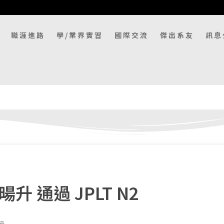
職涯進路
學/業界實習
國際交流
傑出系友
訊息
暘升 通過 JPLT N2