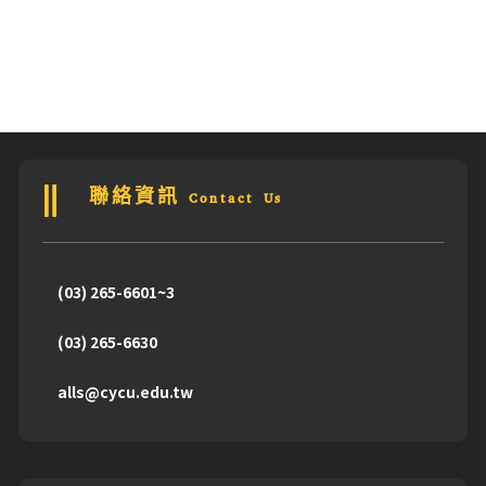
聯絡資訊 Contact Us
(03) 265-6601~3
(03) 265-6630
alls@cycu.edu.tw