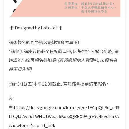
⬆︎ Designed by FotoJet ⬆︎
請想報名的同學務必盡速填寫表單唷!
*請參加講座者務必全程配戴口罩; 因場地空間配合防疫, 請
確認能出席再報名參加喔!
(若超過場地人數限制, 未報名者
將不得入場)
預計3/11(五)中午12:00截止, 若額滿會提前結束報名～
表
單:
https://docs.google.com/forms/d/e/1FAIpQLSd_n93
ITCylJ7wzuTWHULWeaz6Kox8QBBX9VgrFY04kvdPn7A
/viewform?usp=sf_link