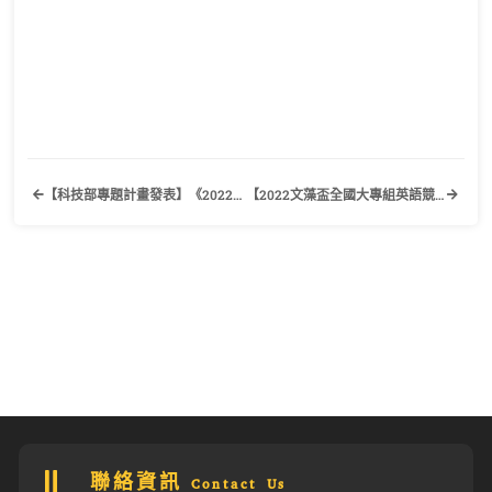
【科技部專題計畫發表】《2022年科技部人文學門之專題計畫成果發表會》科技部人文與社會科學研究發展司、國立成功大學外國語文學系、輔仁大學日本語文學系
【2022文藻盃全國大專組英語競賽】歡迎有興趣的同學踴躍報名參加！
聯絡資訊 Contact Us