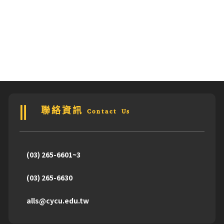
聯絡資訊 Contact Us
(03) 265-6601~3
(03) 265-6630
alls@cycu.edu.tw