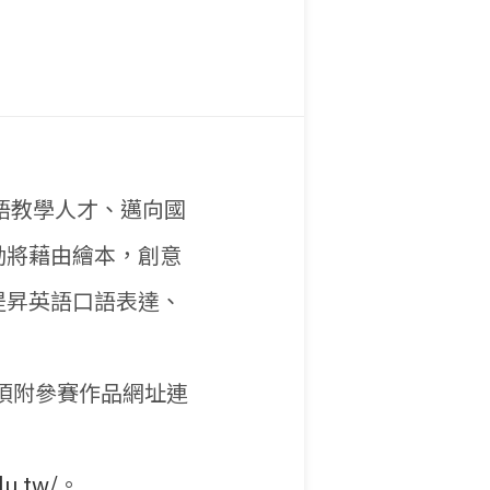
語教學人才、邁向國
動將藉由繪本，創意
提昇英語口語表達、
（須附參賽作品網址連
du.tw/
。