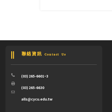
聯絡資訊 Contact Us
(03) 265-6601~3
(03) 265-6630
alls@cycu.edu.tw