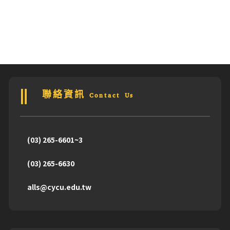
聯絡資訊 Contact Us
(03) 265-6601~3
(03) 265-6630
alls@cycu.edu.tw